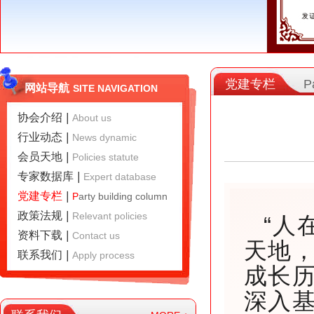
党建专栏
P
网站导航
SITE NAVIGATION
协会介绍
|
A
bout us
行业动态
|
N
ews dynamic
会员天地
|
P
olicies statute
专家数据库
|
E
xpert database
党建专栏
|
P
arty building column
政策法规
|
R
elevant policies
“人
资料下载
|
C
ontact us
天地
联系我们
|
A
pply process
成长
深入