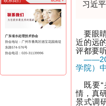
联系我们
MORE +
习近
要眼
广东省水处理技术协会
近的远
协会地址：广州市番禺区德宝花园南堤
东路574-576号
评都要
协会电话：020-31139996
——2
学院）
既要
情，真
景式调