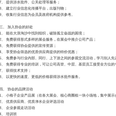
7、 提供涉水批件、公关处理等服务；
8、 建立行业信息化传播平台，出版刊物；
9、 收集行业信息为会员及政府机构提供参考。
三、 加入协会的好处
1、 能在大浪淘沙中找到组织，破除孤立奋战的困境；
2、 免费获得形式多样的展会服务，在展会中推介公司产品；
3、 免费获得协会提供的宣传资源；
4、 享受协会筛选的优质供应商提供的特价优惠；
5、 免费参与行业内部、同行、上下游之间的参观交流活动，学习别人先
6、 免费获得专业的培训，可让公司高管、中层、基层员工接受全方位的
7、 获得技术支持；
8、 以更快的速度、更低的价格获得涉水批件服务。
四、 协会的品牌活动
1、 小格子企业产品展（在各大展会、核心商圈租一块小场地，集中展示
2、 优质供应商、优质净水企业评选活动
3、 企业参观走访活动
4、 培训班