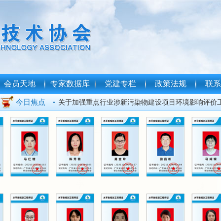
会员天地
专家数据库
党建专栏
政策法规
联系
中共中央、国务院印发《生态环境保护督察工作条例
今日焦点
关于加强重点行业涉新污染物建设项目环境影响评价
见
3月5日-7日广东水展“拍了拍”你，请收好这份最全参
广东省水处理技术协会
民营企业座谈会再次召开，习近平作出哪些重要部署
我协会受邀签订广东省“千会万企助力现代化产业体系
信及战略合作
明日精彩会议预告 | 工业同期会议议程抢先看！
明日精彩会议预告 | 净水同期会议议程抢先看！