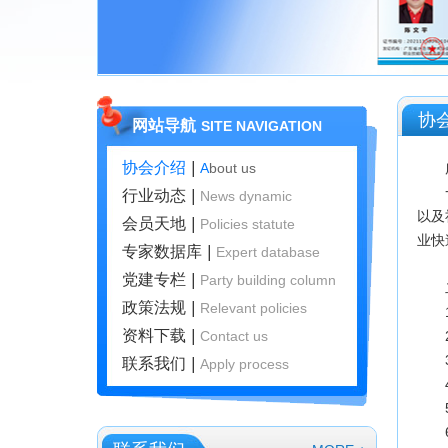
协
网站导航
SITE NAVIGATION
协会介绍
|
A
bout us
行业动态
|
N
ews dynamic
以及
会员天地
|
P
olicies statute
业快
专家数据库
|
E
xpert database
党建专栏
|
P
arty building column
政策法规
|
R
elevant policies
资料下载
|
C
ontact us
联系我们
|
A
pply process