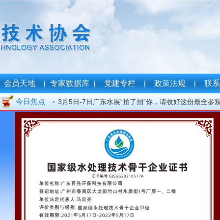
中共中央、国务院印发《生态环境保护督察工作条例
会员天地
专家数据库
党建专栏
政策法规
联系
关于加强重点行业涉新污染物建设项目环境影响评价
今日焦点
见
3月5日-7日广东水展“拍了拍”你，请收好这份最全参
广东省水处理技术协会
民营企业座谈会再次召开，习近平作出哪些重要部署
我协会受邀签订广东省“千会万企助力现代化产业体系
信及战略合作
明日精彩会议预告 | 工业同期会议议程抢先看！
明日精彩会议预告 | 净水同期会议议程抢先看！