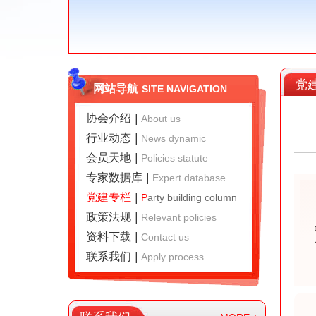
党
网站导航
SITE NAVIGATION
协会介绍
|
A
bout us
行业动态
|
N
ews dynamic
会员天地
|
P
olicies statute
专家数据库
|
E
xpert database
党建专栏
|
P
arty building column
政策法规
|
R
elevant policies
资料下载
|
C
ontact us
联系我们
|
A
pply process