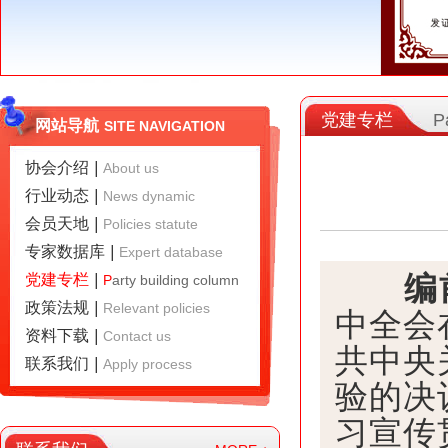
党建专栏
P
网站导航
SITE NAVIGATION
协会介绍
|
A
bout us
行业动态
|
N
ews dynamic
会员天地
|
P
olicies statute
专家数据库
|
E
xpert database
编
党建专栏
|
P
arty building column
政策法规
|
R
elevant policies
中全会
资料下载
|
C
ontact us
共中央
联系我们
|
A
pply process
验的决
习宣传