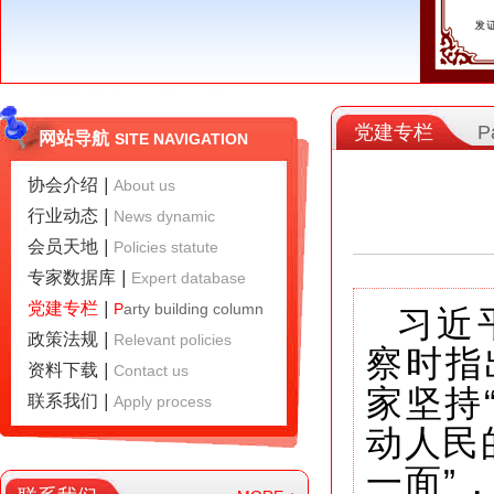
党建专栏
P
网站导航
SITE NAVIGATION
协会介绍
|
A
bout us
行业动态
|
N
ews dynamic
会员天地
|
P
olicies statute
专家数据库
|
E
xpert database
党建专栏
|
P
arty building column
习近
政策法规
|
R
elevant policies
察时指
资料下载
|
C
ontact us
家坚持
联系我们
|
A
pply process
动人民
一面”