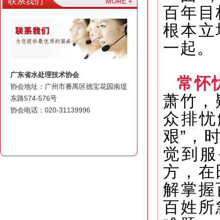
联系我们
MORE +
百年目
根本立
一起。
广东省水处理技术协会
常怀
协会地址：广州市番禺区德宝花园南堤
萧竹，
东路574-576号
协会电话：020-31139996
众排忧
艰”，
觉到服
方，在
解掌握
百姓所