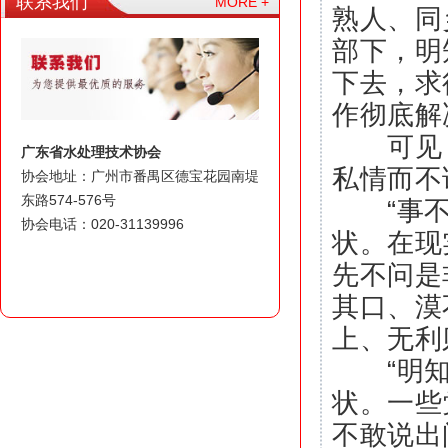
联系我们
MORE +
熟人、同
部下，明
下去，求
作彻底解
可见，
广东省水处理技术协会
私情而不
协会地址：广州市番禺区德宝花园南堤
东路574-576号
“事不关
协会电话：020-31139996
状。在现
先不问是
其口、漠
上、无利
“明知不
状。一些
不敢说出