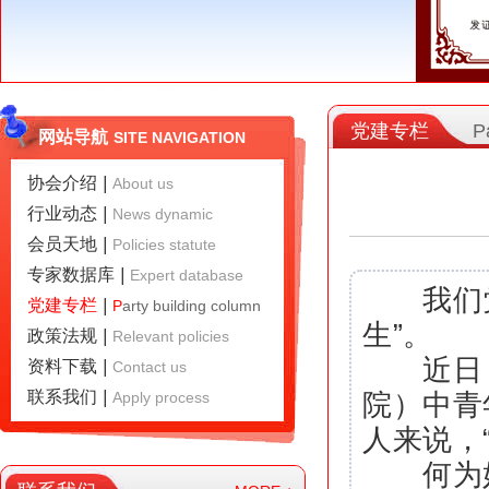
党建专栏
P
网站导航
SITE NAVIGATION
协会介绍
|
A
bout us
行业动态
|
N
ews dynamic
会员天地
|
P
olicies statute
专家数据库
|
E
xpert database
我们党
党建专栏
|
P
arty building column
生”。
政策法规
|
R
elevant policies
近日，
资料下载
|
C
ontact us
联系我们
|
A
pply process
院）中青
人来说，
何为好